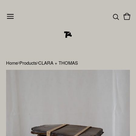
Vie
0
cart
item
Home
Products
CLARA + THOMAS