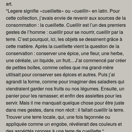
art.
"Legere signifie «cueillette» ou «cueillir» en latin. Pour
cette collection, j’avais envie de revenir aux sources de la
consommation : la cueillette. Cueillir est l’un des premiers
gestes de l’homme : cueillir pour se nourrir, cueillir par la
terre. C’est pourquoi, ici, les objets se dessinent grâce à
cette matière. Après la cueillette vient la question de la
conservation : conserver une épice, une fleur, une herbe,
une céréale, un liquide, un fruit... J’ai commencé par créer
de petites boîtes, comme celles que ma grand-mère
utilisait pour conserver ses épices et autres. Puis j’ai
agrandi la forme, comme pour imaginer des saladiers qui
viendraient garder nos fruits ou nos légumes. Ensuite, un
panier pour les ramasser, et enfin des assiettes pour les
servir. Mais il me manquait quelque chose pour être juste
dans mes gestes, dans mon récit : il fallait cueillir la terre.
Trouver une terre locale, qui, une fois façonnée ou
appliquée comme un engobe, révélerait des couleurs et
des aspérités propres à une terre de cueillette."