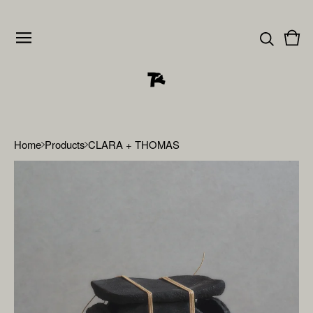
Vie
0
cart
item
Home
Products
CLARA + THOMAS