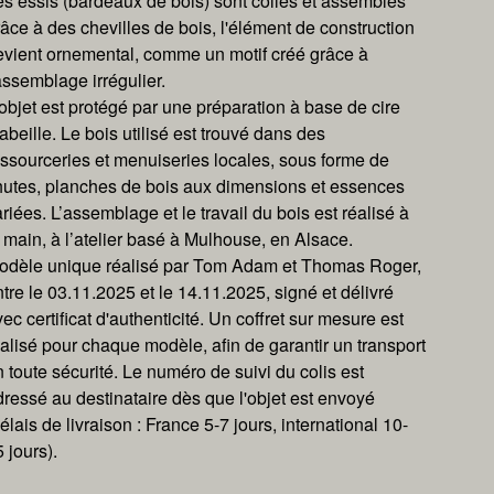
es essis (bardeaux de bois) sont collés et assemblés
âce à des chevilles de bois, l'élément de construction
evient ornemental, comme un motif créé grâce à
assemblage irrégulier.
objet est protégé par une préparation à base de cire
abeille. Le bois utilisé est trouvé dans des
essourceries et menuiseries locales, sous forme de
hutes, planches de bois aux dimensions et essences
riées. L’assemblage et le travail du bois est réalisé à
 main, à l’atelier basé à Mulhouse, en Alsace.
odèle unique réalisé par Tom Adam et Thomas Roger,
tre le 03.11.2025 et le 14.11.2025, signé et délivré
ec certificat d'authenticité. Un coffret sur mesure est
éalisé pour chaque modèle, afin de garantir un transport
 toute sécurité. Le numéro de suivi du colis est
dressé au destinataire dès que l'objet est envoyé
élais de livraison : France 5-7 jours, international 10-
 jours).