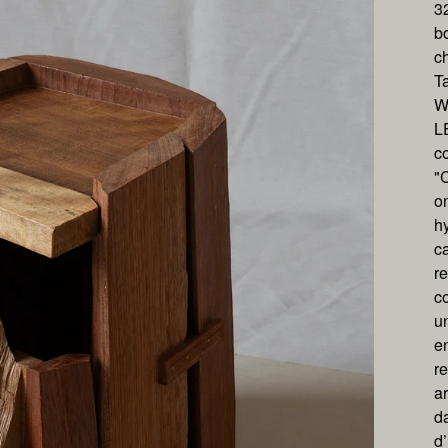
3
b
ch
T
W
L
c
"
on
h
ca
re
c
u
en
re
a
da
d’