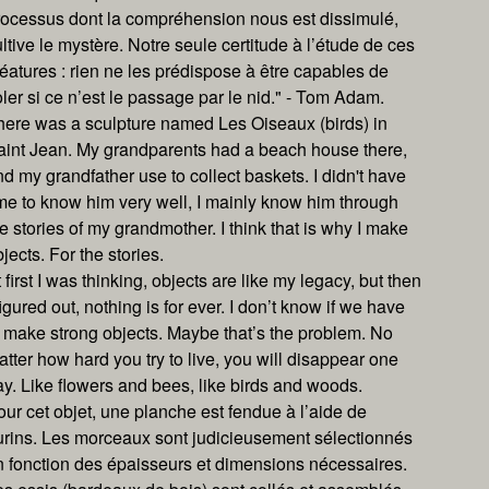
rocessus dont la compréhension nous est dissimulé,
ltive le mystère. Notre seule certitude à l’étude de ces
éatures : rien ne les prédispose à être capables de
ler si ce n’est le passage par le nid." - Tom Adam.
here was a sculpture named Les Oiseaux (birds) in
aint Jean. My grandparents had a beach house there,
d my grandfather use to collect baskets. I didn't have
ime to know him very well, I mainly know him through
e stories of my grandmother. I think that is why I make
jects. For the stories.
 first I was thinking, objects are like my legacy, but then
figured out, nothing is for ever. I don’t know if we have
o make strong objects. Maybe that’s the problem. No
tter how hard you try to live, you will disappear one
ay. Like flowers and bees, like birds and woods.
ur cet objet, une planche est fendue à l’aide de
urins. Les morceaux sont judicieusement sélectionnés
n fonction des épaisseurs et dimensions nécessaires.