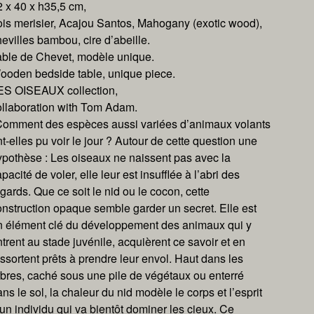
2 x 40 x h35,5 cm,
ois merisier, Acajou Santos, Mahogany (exotic wood),
evilles bambou, cire d’abeille.
able de Chevet, modèle unique.
ooden bedside table, unique piece.
ES OISEAUX collection,
ollaboration with Tom Adam.
Comment des espèces aussi variées d’animaux volants
t-elles pu voir le jour ? Autour de cette question une
ypothèse : Les oiseaux ne naissent pas avec la
pacité de voler, elle leur est insufflée à l’abri des
gards. Que ce soit le nid ou le cocon, cette
onstruction opaque semble garder un secret. Elle est
n élément clé du développement des animaux qui y
trent au stade juvénile, acquièrent ce savoir et en
ssortent prêts à prendre leur envol. Haut dans les
rbres, caché sous une pile de végétaux ou enterré
ns le sol, la chaleur du nid modèle le corps et l’esprit
un individu qui va bientôt dominer les cieux. Ce