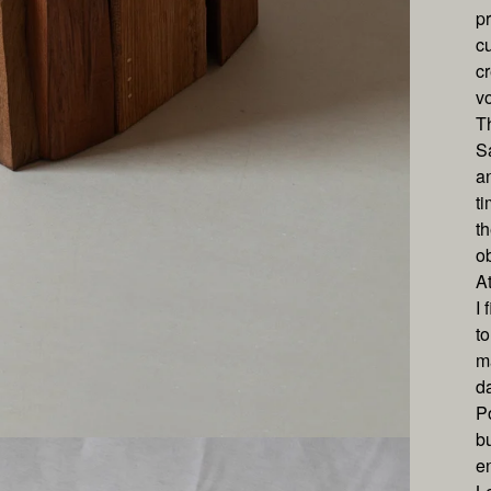
p
cu
cr
vo
T
S
an
t
th
ob
At
I 
t
ma
d
Po
b
e