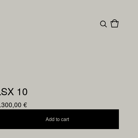
View
0
cart
items
LSX 10
.300,00
€
Add to cart