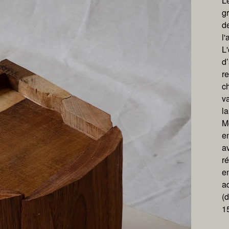
L
gr
d
l'
L'
d’
r
c
va
la
M
en
av
r
en
a
(d
15